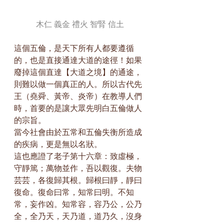
木仁 義金 禮火 智腎 信土
這個五倫，是天下所有人都要遵循
的，也是直接通達大道的途徑！如果
廢掉這個直達【大道之境】的通途，
則難以做一個真正的人。所以古代先
王（堯舜、黃帝、炎帝）在教導人們
時，首要的是讓大眾先明白五倫做人
的宗旨。
當今社會由於五常和五倫失衡所造成
的疾病，更是無以名狀。
這也應證了老子第十六章：致虛極，
守靜篤；萬物並作，吾以觀復。夫物
芸芸，各復歸其根。歸根曰靜，靜曰
復命。復命曰常，知常曰明。不知
常，妄作凶。知常容，容乃公，公乃
全，全乃天，天乃道，道乃久，沒身