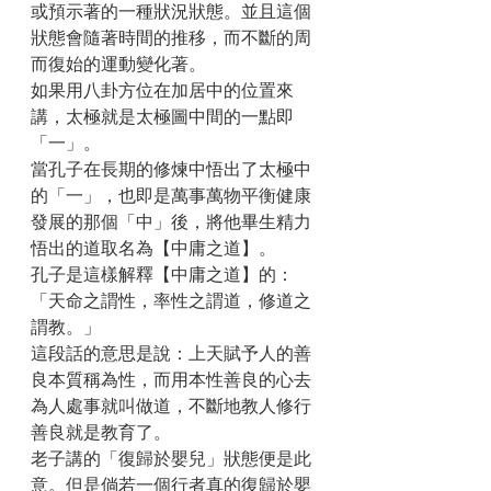
或預示著的一種狀況狀態。並且這個
狀態會隨著時間的推移，而不斷的周
而復始的運動變化著。
如果用八卦方位在加居中的位置來
講，太極就是太極圖中間的一點即
「一」。
當孔子在長期的修煉中悟出了太極中
的「一」，也即是萬事萬物平衡健康
發展的那個「中」後，將他畢生精力
悟出的道取名為【中庸之道】。
孔子是這樣解釋【中庸之道】的：
「天命之謂性，率性之謂道，修道之
謂教。」
這段話的意思是說：上天賦予人的善
良本質稱為性，而用本性善良的心去
為人處事就叫做道，不斷地教人修行
善良就是教育了。
老子講的「復歸於嬰兒」狀態便是此
意。但是倘若一個行者真的復歸於嬰