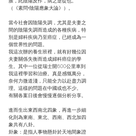
脹，此陰陽反作，病之逆從也。
（《素問•陰陽應象大論》）。
當今社會因陰陽失調，尤其是夫妻之
間的陰陽失調而造成的各種疾病，特
別是婦科疾病乃至癌症，已經成為一
個世界性的問題。
我這次辦的養生班裡，就有好幾位因
夫妻關係失衡而造成婦科癌症的學
生。其中一位從瑞士開600公里車到
我這裡學習和治療。真是感慨萬分，
奈何力微道淺，只能全力以赴盡力調
理。這樣的問題在中國或也不少。
有關各案日後會慢慢逐個分析分享。
進而生出東西南北四象，再進一步細
化則為東南、東北、西南、西北加四
象共有八卦。
卦象：是指人事物懸卦於天地間象證