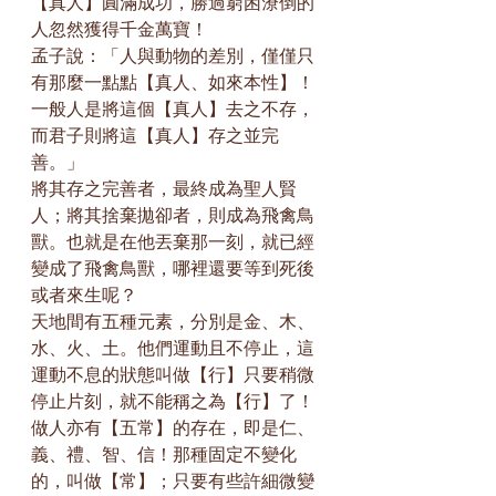
【真人】圓滿成功，勝過窮困潦倒的
人忽然獲得千金萬寶！
孟子說：「人與動物的差別，僅僅只
有那麼一點點【真人、如來本性】！
一般人是將這個【真人】去之不存，
而君子則將這【真人】存之並完
善。」
將其存之完善者，最終成為聖人賢
人；將其捨棄拋卻者，則成為飛禽鳥
獸。也就是在他丟棄那一刻，就已經
變成了飛禽鳥獸，哪裡還要等到死後
或者來生呢？
天地間有五種元素，分別是金、木、
水、火、土。他們運動且不停止，這
運動不息的狀態叫做【行】只要稍微
停止片刻，就不能稱之為【行】了！
做人亦有【五常】的存在，即是仁、
義、禮、智、信！那種固定不變化
的，叫做【常】；只要有些許細微變