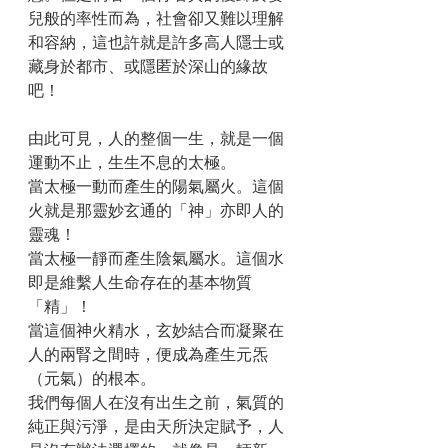
兒般的率性而為，社會卻又難以理解
和容納，這也許就是許多高人隱士或
藏身於都市、或隱匿於深山的緣故
吧！
由此可見，人的整個一生，就是一個
運動不止，生生不息的太極。
當太極一動而產生的陽氣屬火。這個
火就是那靈妙玄通的「神」亦即人的
靈魂！
當太極一靜而產生陰氣屬水。這個水
即是維繫人生命存在的基本物質
「精」！
當這個神火精水，玄妙結合而凝聚在
人的兩腎之間時，便成為產生元炁
（元氣）的根本。
我們每個人在沒有出生之前，氣質的
純正與污淨，是由天所決定賦予，人