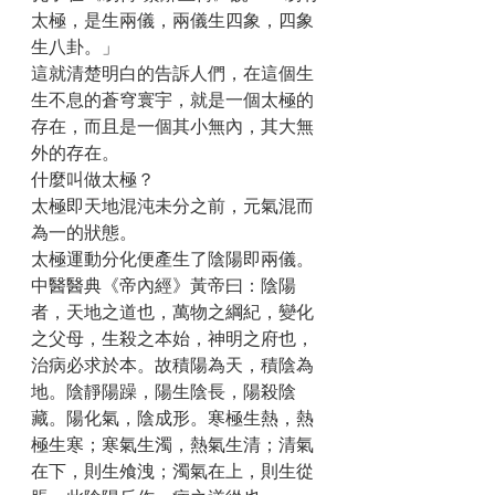
太極，是生兩儀，兩儀生四象，四象
生八卦。」
這就清楚明白的告訴人們，在這個生
生不息的蒼穹寰宇，就是一個太極的
存在，而且是一個其小無內，其大無
外的存在。
什麼叫做太極？
太極即天地混沌未分之前，元氣混而
為一的狀態。
太極運動分化便產生了陰陽即兩儀。
中醫醫典《帝內經》黃帝曰：陰陽
者，天地之道也，萬物之綱紀，變化
之父母，生殺之本始，神明之府也，
治病必求於本。故積陽為天，積陰為
地。陰靜陽躁，陽生陰長，陽殺陰
藏。陽化氣，陰成形。寒極生熱，熱
極生寒；寒氣生濁，熱氣生清；清氣
在下，則生飧洩；濁氣在上，則生從