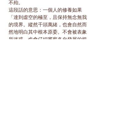
不殆。
這段話的意思：一個人的修養如果
「達到虛空的極至，且保持無念無我
的境界。縱然千頭萬緒，也會自然而
然地明白其中根本原委。不會被表象
所迷惑，也會仔細審察各自發展的根
本原由。只要找到根本原因，就可以
對症下藥了。對症下藥，就是恢復事
物本來的天性，並不是人為的進行橫
加干涉。一旦真正理解這種【回歸自
性】的道理，才是真正明白了大道的
根源。如果沒有真正明白大道之源而
隨意妄為，那結果一定非常凶險。」
可惜當今世上還有人放棄身體健康，
丟掉人倫去求道的，皆是因為不知道
這麼做已經違背了道啊！
明白了人生即太極也就是「一」的道
理，就會對中華文化有一個質的理
解。