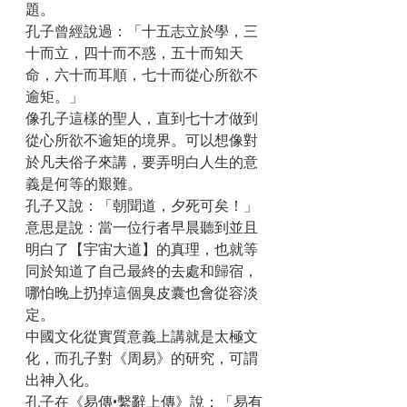
題。
孔子曾經說過：「十五志立於學，三
十而立，四十而不惑，五十而知天
命，六十而耳順，七十而從心所欲不
逾矩。」
像孔子這樣的聖人，直到七十才做到
從心所欲不逾矩的境界。可以想像對
於凡夫俗子來講，要弄明白人生的意
義是何等的艱難。
孔子又說：「朝聞道，夕死可矣！」
意思是說：當一位行者早晨聽到並且
明白了【宇宙大道】的真理，也就等
同於知道了自己最終的去處和歸宿，
哪怕晚上扔掉這個臭皮囊也會從容淡
定。
中國文化從實質意義上講就是太極文
化，而孔子對《周易》的研究，可謂
出神入化。
孔子在《易傳•繫辭上傳》說：「易有