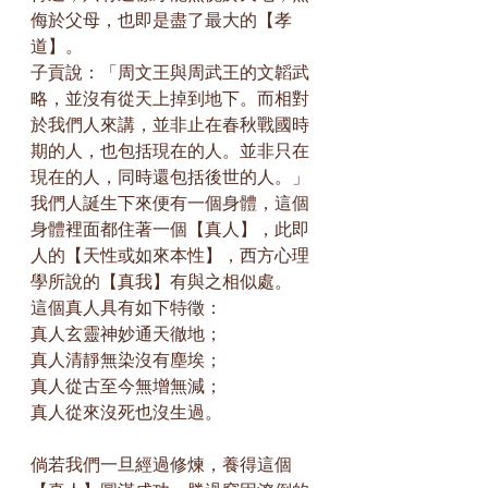
侮於父母，也即是盡了最大的【孝
道】。
子貢說：「周文王與周武王的文韜武
略，並沒有從天上掉到地下。而相對
於我們人來講，並非止在春秋戰國時
期的人，也包括現在的人。並非只在
現在的人，同時還包括後世的人。」
我們人誕生下來便有一個身體，這個
身體裡面都住著一個【真人】，此即
人的【天性或如來本性】，西方心理
學所說的【真我】有與之相似處。
這個真人具有如下特徵：
真人玄靈神妙通天徹地；
真人清靜無染沒有塵埃；
真人從古至今無增無減；
真人從來沒死也沒生過。
倘若我們一旦經過修煉，養得這個