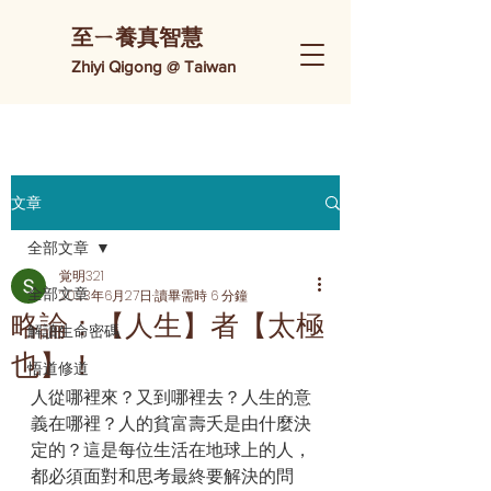
​至ㄧ養真智慧
Zhiyi Qigong @ Taiwan
文章
全部文章
覚明321
全部文章
2023年6月27日
讀畢需時 6 分鐘
略論：【人生】者【太極
解讀生命密碼
也】！
悟道修道
人從哪裡來？又到哪裡去？人生的意
義在哪裡？人的貧富壽夭是由什麼決
定的？這是每位生活在地球上的人，
都必須面對和思考最終要解決的問