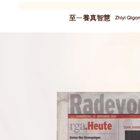
​至ㄧ養真智慧
Zhiyi Qigo