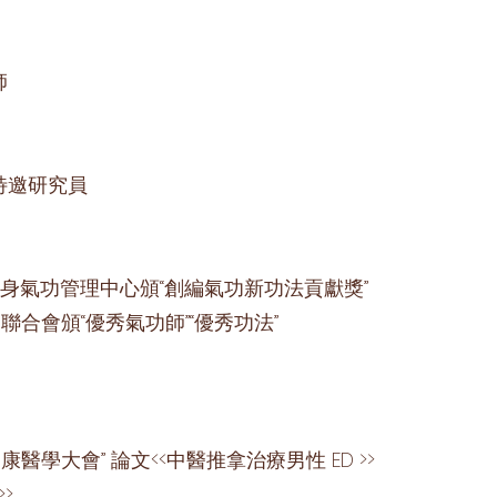
師
特邀研究員
局健身氣功管理中心頒“創編氣功新功法貢獻獎”
學聯合會頒“優秀氣功師”“優秀功法”
學大會” 論文<<中醫推拿治療男性 ED >>
>