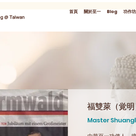
首頁
關於至一
Blog
功作坊
ng @ Taiwan
​福雙萊（覚明
Master Shuangl