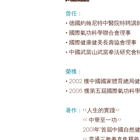
曾任：
• 德國約翰尼特中醫院特聘講
• 國際氣功科學聯合會理事
• 國際健康健美長壽協會理事
• 中國武當山武當拳法研究會
榮獲：
• 2002 獲中國國家體育總
• 2006 獲第五屆國際氣功科
著作：
<<人生的實踐>>
<< 中華至一功>>
2001年“首屆中國自然健康醫
<< 貫通三教養真集釋義>