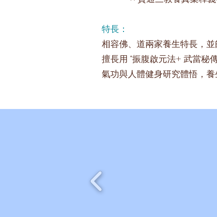
特長：
相容佛、道兩家養生特長，並
擅長用 “振腹啟元法+ 武當秘
氣功與人體健身研究體悟，養