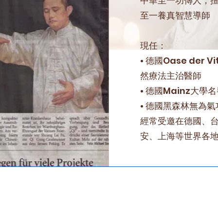
中華至一功傳人，
至一養真智慧導師
現任：
• 德國Oase der 
然療法主治醫師
• 德國Mainz大學
• 德國黑森林無為
經常受邀在德國、
安、上海等世界各