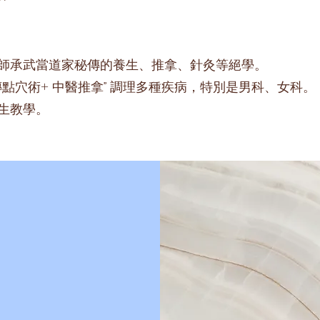
師承武當道家秘傳的養生、推拿、針灸等絕學。
傳點穴術+ 中醫推拿” 調理多種疾病，特別是男科、女科。
生教學。