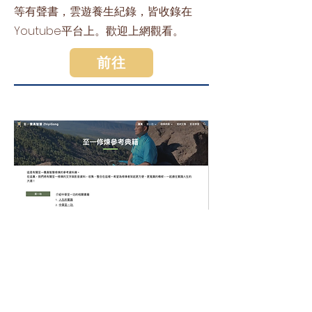
等有聲書，雲遊養生紀錄，皆收錄在
Youtube平台上。歡迎上網觀看。
前往
03
​至ㄧ寶典