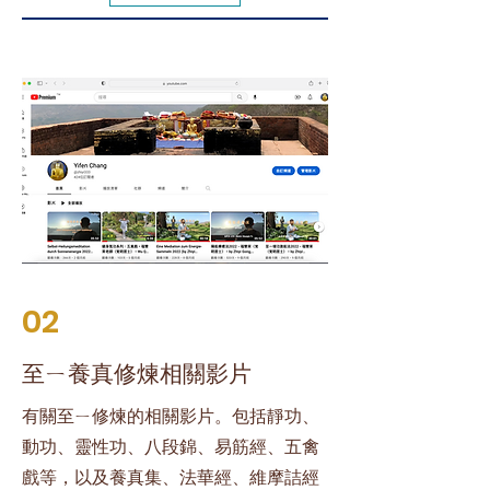
02
​至ㄧ養真修煉相關影片
有關至ㄧ修煉的相關影片。包括靜功、
動功、靈性功、八段錦、易筋經、五禽
戲等，以及養真集、法華經、維摩詰經