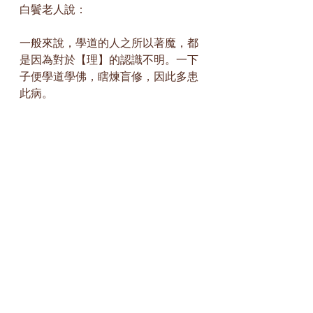
白鬢老人說：
一般來說，學道的人之所以著魔，都
是因為對於【理】的認識不明。一下
子便學道學佛，瞎煉盲修，因此多患
此病。
惟獨儒家沒有魔，皆因格物致知的功
夫，在靜心之前已經做好了，這話說
得極是！
鳥巢禪師說：「心生種種魔生，心滅
種種魔滅。」