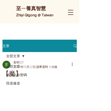
​至ㄧ養真智慧
Zhiyi Qigong @ Taiwan
文章
全部文章
覚明321
全部文章
2023年10月22日
讀畢需時 4 分鐘
【魔】
解讀生命密碼
悟道修道