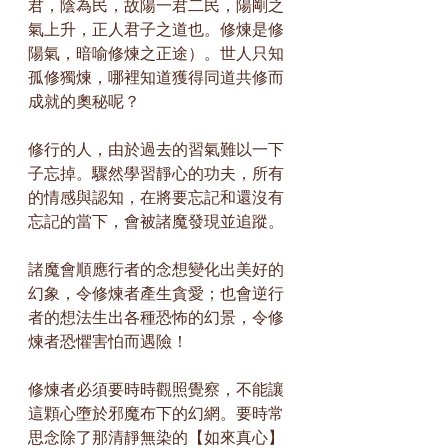
君，陰為民，故陽一君二民，陽剛之
氣上升，正人君子之道也。修煉是修
陽氣，暗喻修煉之正途）。世人只知
孤修獨煉，哪裡知道獲得同道共修而
成就的奧秘呢？
修行的人，由於過去的習氣難以一下
子忘掉。驟然學習靜心的功夫，所有
的情感與認知，在將要忘記和還沒有
忘記的當下，會被諸魔發現並追蹤。
諸魔會順應行者的念想變化出美好的
幻象，令修煉者產生貪愛；也會逆行
者的想法生出各種恐怖的幻景，令修
煉者恐懼害怕而遇險！
修煉者必須要時時觀照覺察，不能讓
這顆心墮於邪魔布下的幻網。要時常
思念除了那清靜無染的【如來真心】