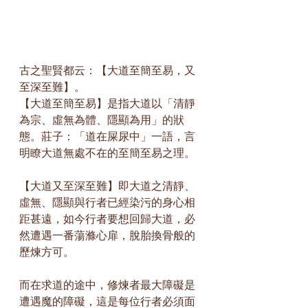
古之聖賢都云：【大道至簡至易，又
至深至難】。
【大道至簡至易】是指大道以「清靜
為宗、虛無為體、隱顯為用」的狀
態。莊子：「道在屎尿中」一語，言
明瞭大道無處不在的至簡至易之理。
【大道又至深至難】即大道之清靜、
虛無、隱顯與行者已經染污的身心相
距甚遠，如今行者要想回歸大道，必
然遭遇一番蕩滌心扉，脫胎換骨般的
歷煉方可。
而在求道的途中，修煉者最大障礙是
遭遇魔的障礙，這是每位行者必須面