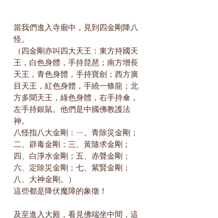
當我們進入寺廟中，見到四金剛降八
怪。
（四金剛亦叫四大天王：東方持國天
王，白色身體，手持琵琶；南方增長
天王，青色身體，手持寶劍；西方廣
目天王，紅色身體，手繞一條龍；北
方多聞天王，綠色身體，右手持傘，
左手持銀鼠。他們是中國佛教護法
神。
八怪指八大金剛：ㄧ、青除災金剛；
二、辟毒金剛；三、黃隨求金剛；
四、白淨水金剛；五、赤聲金剛；
六、定除災金剛；七、紫賢金剛；
八、大神金剛。）
這些都是降伏魔障的象徵！
及至進入大殿，看見佛端坐中間，這