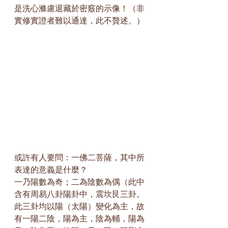
是洗心滌慮退藏於密竅的示像！（非
實修實證者難以通達，此不贅述。）
或許有人要問：一佛二菩薩，其中所
表達的意義是什麼？
一乃陽數為奇；二為陰數為偶（此中
含有周易八卦陽卦中，震坎艮三卦。
此三卦均以陽（太陽）變化為主，故
有一陽二陰，陽為主，陰為輔，陽為