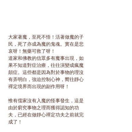
大家著魔，至死不悟！活著做魔的子
民，死了亦成為魔的鬼魂。實在是悲
哀呀！無藥可救了呀！
道家和佛教的信眾多有魔事出現，如
果不知道對症治療，往往演變成瘋魔
顛症。這些都是因為對於事物的理沒
有弄明白，強迫控制心神，嚮往靜心
禪定境界而出現的副作用呀！
惟有儒家沒有入魔的怪事發生，這是
由於窮究事物之理而獲得認知的功
夫，已經在做靜心禪定功夫之前就完
成了！