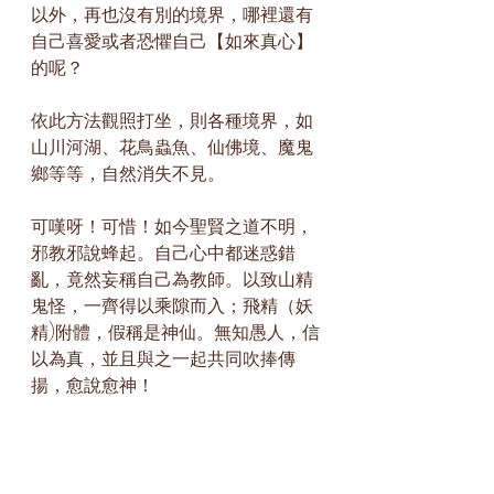
以外，再也沒有別的境界，哪裡還有
自己喜愛或者恐懼自己【如來真心】
的呢？
依此方法觀照打坐，則各種境界，如
山川河湖、花鳥蟲魚、仙佛境、魔鬼
鄉等等，自然消失不見。
可嘆呀！可惜！如今聖賢之道不明，
邪教邪說蜂起。自己心中都迷惑錯
亂，竟然妄稱自己為教師。以致山精
鬼怪，一齊得以乘隙而入；飛精（妖
精)附體，假稱是神仙。無知愚人，信
以為真，並且與之一起共同吹捧傳
揚，愈說愈神！