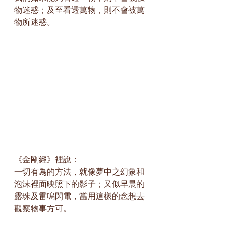
物迷惑；及至看透萬物，則不會被萬
物所迷惑。
《金剛經》裡說：
一切有為的方法，就像夢中之幻象和
泡沫裡面映照下的影子；又似早晨的
露珠及雷鳴閃電，當用這樣的念想去
觀察物事方可。