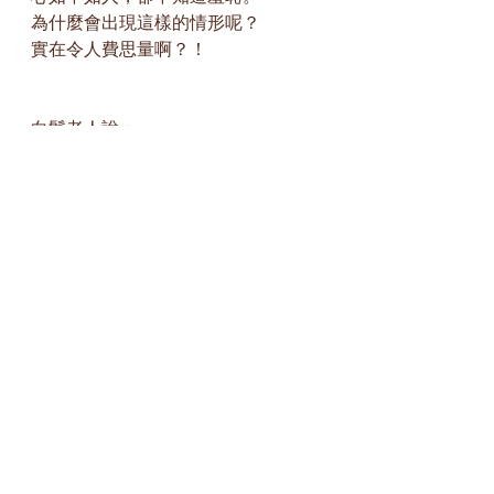
為什麼會出現這樣的情形呢？
實在令人費思量啊？！
白鬢老人說：
人若能忘掉自己的存在、萬物自然化
作虛無。可見內在因素是由於有自我
的存在，外在才有萬物的顯現。內在
的自我如果都沒有了，外在萬物也就
自然而然的沒有了。
世間人放棄真實的存在，而去尋覓瞬
間逝去的假象，還自得意滿地說我是
多麼多麼的聰明！
覚明居士：
萬物之有無中生，執有失無喪本真；
縱觀世間痴物眾，唯美逐物忘自身；