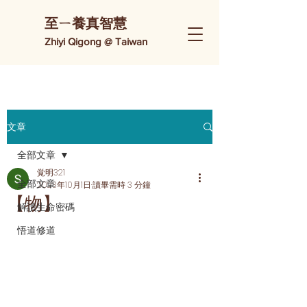
​至ㄧ養真智慧
Zhiyi Qigong @ Taiwan
文章
全部文章
覚明321
全部文章
2023年10月1日
讀畢需時 3 分鐘
【物】
解讀生命密碼
悟道修道