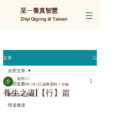
​至ㄧ養真智慧
Zhiyi Qigong @ Taiwan
文章
全部文章
覚明321
全部文章
2024年3月6日
讀畢需時 3 分鐘
養生之道|【行】篇
解讀生命密碼
悟道修道