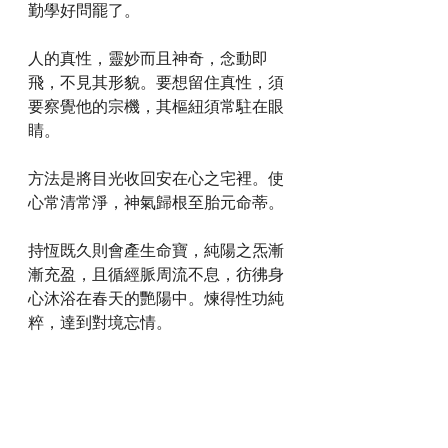
勤學好問罷了。
人的真性，靈妙而且神奇，念動即
飛，不見其形貌。要想留住真性，須
要察覺他的宗機，其樞紐須常駐在眼
睛。
方法是將目光收回安在心之宅裡。使
心常清常淨，神氣歸根至胎元命蒂。
持恆既久則會產生命寶，純陽之炁漸
漸充盈，且循經脈周流不息，彷彿身
心沐浴在春天的艷陽中。煉得性功純
粹，達到對境忘情。