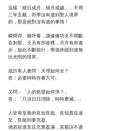
這樣「積日成月，積月成歲。」不用
三年五載，而學沒有達到聖人境界
的，那是絕對沒有過的事情！
瞬間存、吸呼養，讓修煉功夫不間斷
在剎那。天天有所收穫，月月有所進
步，如此不斷前行，學道終能到達無
比光明的境界。
或許有人會問：天理如何全？
答：必要時時存養方可。
又問：「人的慾望如何淨？」
答：「只須日日消除，時時磨滅。」
人皆有至善的良知良能。良知貴在達
至，良能則要充盈。
倘若欲達至且充實盈滿，其竅訣不過