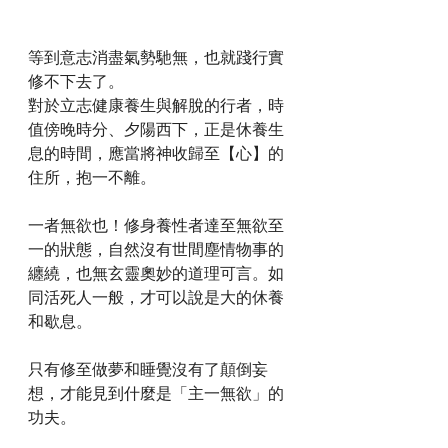
等到意志消盡氣勢馳無，也就踐行實
修不下去了。
對於立志健康養生與解脫的行者，時
值傍晚時分、夕陽西下，正是休養生
息的時間，應當將神收歸至【心】的
住所，抱一不離。
一者無欲也！修身養性者達至無欲至
一的狀態，自然沒有世間塵情物事的
纏繞，也無玄靈奧妙的道理可言。如
同活死人一般，才可以說是大的休養
和歇息。
只有修至做夢和睡覺沒有了顛倒妄
想，才能見到什麼是「主一無欲」的
功夫。