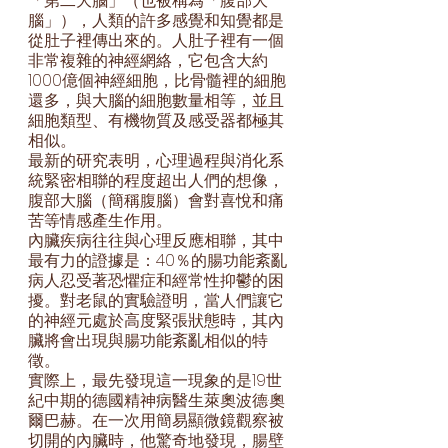
「第二大腦」（也被稱為「腹部大
腦」），人類的許多感覺和知覺都是
從肚子裡傳出來的。人肚子裡有一個
非常複雜的神經網絡，它包含大約
1000億個神經細胞，比骨髓裡的細胞
還多，與大腦的細胞數量相等，並且
細胞類型、有機物質及感受器都極其
相似。
最新的研究表明，心理過程與消化系
統緊密相聯的程度超出人們的想像，
腹部大腦（簡稱腹腦）會對喜悅和痛
苦等情感產生作用。
內臟疾病往往與心理反應相聯，其中
最有力的證據是：40％的腸功能紊亂
病人忍受著恐懼症和經常性抑鬱的困
擾。對老鼠的實驗證明，當人們讓它
的神經元處於高度緊張狀態時，其內
臟將會出現與腸功能紊亂相似的特
徵。
實際上，最先發現這一現象的是19世
紀中期的德國精神病醫生萊奧波德·奧
爾巴赫。在一次用簡易顯微鏡觀察被
切開的內臟時，他驚奇地發現，腸壁