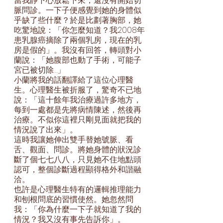
當我靜下心放鬆下來，還沒有開始切
脈問診。一下子便感覺到她的身體似
乎缺了些什麼？於是比劃著胸部，她
吃驚地說：「你怎麼知道？我2008年
患乳腺癌摘除了兩個乳房，現在的乳
房是假的」。我沒有回答，轉頭對小
蘭說：「她腹部也動了手術，可能子
宮已被切除…」
小蘭將我的話翻譯給了這位心理醫
生。心理醫生被折服了，驚奇不已地
說：「這十餘年我治療過許多地方，
每到一處都是先將病情陳述，然後再
治療。不似你這裡只剛見面就把我的
情況說了出來」。
這時我讓她伸出雙手替她號脈、看
舌、觀面、問診。將她身體的狀況診
斷了個七七八八，只見她不住地點頭
認可，整個診斷過程顯得格外和諧融
洽。
也許是心理醫生特有的邏輯推理能力
和刨根問底的習慣使然。她忽然問
我：「你為什麼一下子就知道了我的
情況？我又沒有事先告訴你」。