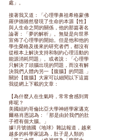
處」。
接著我又道：「心理學鼻祖希格蒙·佛
羅伊德雖然發現了生命的本源【性】
與人生命之間的關係，他的那篇著名
論著：「夢的解析」。無疑是向世界
宣佈了心理學的開始。但是他和他的
學生榮格及後來的研究者們，都沒有
從根本上解決支持和制約心理活動的
能源消耗問題」。或者說：「心理學
只解決了頭腦出現的問題，而沒有解
決我們人體內另一【腹腦】的問題…」
關於【腹腦】大家可以細閱以下這篇
我從網上下載的文章：
【為什麼人在生氣時，常常會感到胃
疼呢？
美國紐約哥倫比亞大學神經學家邁克
爾·格肖恩認為：「那是由於我們的肚
子裡有個大腦。」
據11月號德國《地球》雜誌報道，越來
越多的科學家認為，肚子是人類的