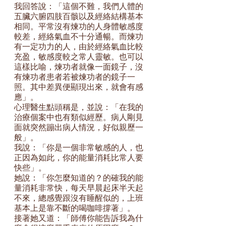
我回答說：「這個不難，我們人體的
五臟六腑四肢百骸以及經絡結構基本
相同。平常沒有煉功的人身體敏感度
較差，經絡氣血不十分通暢。而煉功
有一定功力的人，由於經絡氣血比較
充盈，敏感度較之常人靈敏。也可以
這樣比喻，煉功者就像一面鏡子，沒
有煉功者患者若被煉功者的鏡子一
照。其中差異便顯現出來，就會有感
應」。
心理醫生點頭稱是，並說：「在我的
治療個案中也有類似經歷。病人剛見
面就突然蹦出病人情況，好似親歷一
般」。
我說：「你是一個非常敏感的人，也
正因為如此，你的能量消耗比常人要
快些」。
她說：「你怎麼知道的？的確我的能
量消耗非常快，每天早晨起床半天起
不來，總感覺跟沒有睡醒似的，上班
基本上是靠不斷的喝咖啡撐著」。
接著她又道：「師傅你能告訴我為什