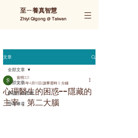
​至ㄧ養真智慧
Zhiyi Qigong @ Taiwan
文章
全部文章
覚明321
全部文章
2023年4月16日
讀畢需時 9 分鐘
心理醫生的困惑--隱藏的
解讀生命密碼
主宰，第二大腦
悟道修道