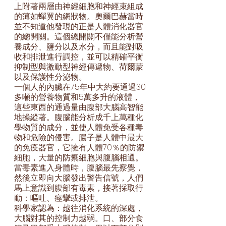
上附著兩層由神經細胞和神經束組成
的薄如蟬翼的網狀物。奧爾巴赫當時
並不知道他發現的正是人體消化器官
的總開關。這個總開關不僅能分析營
養成分、鹽分以及水分，而且能對吸
收和排泄進行調控，並可以精確平衡
抑制型與激動型神經傳遞物、荷爾蒙
以及保護性分泌物。
一個人的內臟在75年中大約要通過30
多噸的營養物質和5萬多升的液體，
這些東西的通過量由腹部大腦高智能
地操縱著。腹腦能分析成千上萬種化
學物質的成分，並使人體免受各種毒
物和危險的侵害。腸子是人體中最大
的免疫器官，它擁有人體70％的防禦
細胞，大量的防禦細胞與腹腦相通。
當毒素進入身體時，腹腦最先察覺，
然後立即向大腦發出警告信號，人們
馬上意識到腹部有毒素，接著採取行
動：嘔吐、痙攣或排泄。
科學家認為：越往消化系統的深處，
大腦對其的控制力越弱。口、部分食