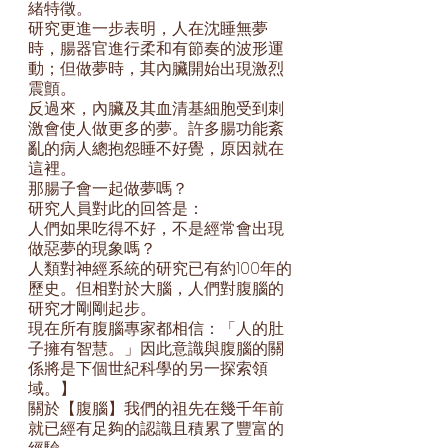
緒特徵。
研究更進一步表明，人在沈睡無夢
時，腸器官進行柔和有節奏的波形運
動；但做夢時，其內臟開始出現激烈
震顫。
反過來，內臟及其血清基細胞受到刺
激會使人做更多的夢。許多腸功能紊
亂的病人總抱怨睡不好覺，原因就在
這裡。
那腸子會一起做夢嗎？
研究人員對此的回答是：
人們如果吃得不好，不是經常會出現
做惡夢的現象嗎？
人類對神經系統的研究已有約100年的
歷史。但相對於大腦，人們對腹腦的
研究才剛剛起步。
現在所有腹腦專家都相信：「人的肚
子擁有智慧。」因此意識與腹腦的關
係將是下個世紀科學的另一探索領
域。】
關於【腹腦】我們的祖先在幾千年前
就已經有足夠的認識且積累了豐富的