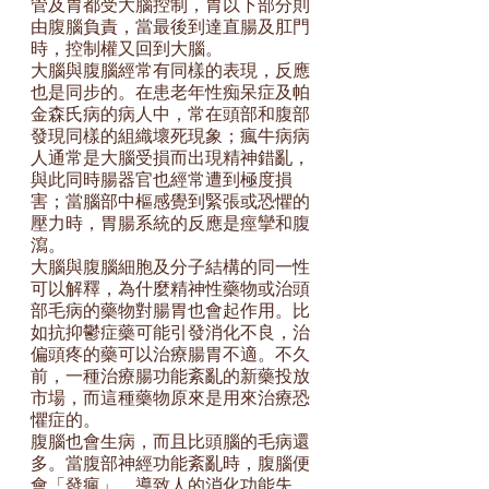
管及胃都受大腦控制，胃以下部分則
由腹腦負責，當最後到達直腸及肛門
時，控制權又回到大腦。
大腦與腹腦經常有同樣的表現，反應
也是同步的。在患老年性痴呆症及帕
金森氏病的病人中，常在頭部和腹部
發現同樣的組織壞死現象；瘋牛病病
人通常是大腦受損而出現精神錯亂，
與此同時腸器官也經常遭到極度損
害；當腦部中樞感覺到緊張或恐懼的
壓力時，胃腸系統的反應是痙攣和腹
瀉。
大腦與腹腦細胞及分子結構的同一性
可以解釋，為什麼精神性藥物或治頭
部毛病的藥物對腸胃也會起作用。比
如抗抑鬱症藥可能引發消化不良，治
偏頭疼的藥可以治療腸胃不適。不久
前，一種治療腸功能紊亂的新藥投放
市場，而這種藥物原來是用來治療恐
懼症的。
腹腦也會生病，而且比頭腦的毛病還
多。當腹部神經功能紊亂時，腹腦便
會「發瘋」，導致人的消化功能失