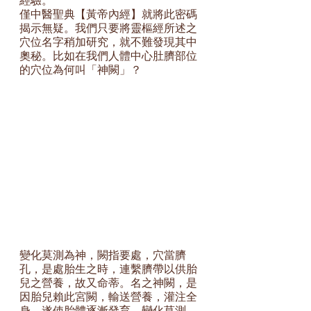
經驗。
僅中醫聖典【黃帝內經】就將此密碼
揭示無疑。我們只要將靈樞經所述之
穴位名字稍加研究，就不難發現其中
奧秘。比如在我們人體中心肚臍部位
的穴位為何叫「神闕」？
變化莫測為神，闕指要處，穴當臍
孔，是處胎生之時，連繫臍帶以供胎
兒之營養，故又命蒂。名之神闕，是
因胎兒賴此宮闕，輸送營養，灌注全
身，遂使胎體逐漸發育，變化莫測，