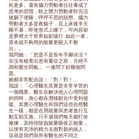
耗更多。還有腦力勞動者往往養成了
思考的習慣，較之體力勞動者幹完活
後躺下便睡，呼呼不思的狀態。腦力
勞動者大多是夜貓子，且上床後半天
睡不著，即使形式上睡了，可內容卻
是夢裡大千世界如影隨行…如此一來，
原本就不夠用的能量更顯入不敷
出」。
我問她：「您是不是長年手腳冰涼？
在沒有檢查出患有重症之前，月經不
調和愛生悶氣」…一連問了好幾個問
題。
她都非常配合說：「對！對！」
我說：「心理醫生其實是非常辛苦的
一個職業。醫生在解決他人心理問題
的同時，身心都在潛移默化中受到侵
噬。其實心理醫生和我們這些自然醫
生一樣，都是在用能量與患者進行互
動互助互換。只不過我們每天都打坐
修煉，及時排除負能量吸收正能量，
以便有充沛的精力去面對新的病人，
這就是我們與所有醫生的不同之