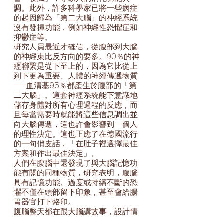
調。此外，許多科學家已將一些病症
的起因歸為「第二大腦」的神經系統
沒有發揮功能，例如神經性恐懼症和
抑鬱症等。
研究人員最近才確信，從腹部到大腦
的神經束比反方向的要多。90％的神
經聯繫是從下至上的，因為它比從上
到下更為重要。人體的神經傳遞物質
——血清基95％都產生於腹部的「第
二大腦」。這套神經系統能下意識地
儲存身體對所有心理過程的反應，而
且每當需要時就能將這些信息調出並
向大腦傳遞，這也許會影響到一個人
的理性決定。這也正應了在德國流行
的一句俏皮話，「在肚子裡選擇最佳
方案和作出最佳決定」。
人們在腹腦中還發現了與大腦記憶功
能有關的同種物質，研究表明，腹腦
具有記憶功能。過度或持續不斷的恐
懼不僅在頭部留下印象，甚至會給腸
胃器官打下烙印。
腹腦整天都在跟大腦講故事，設計情