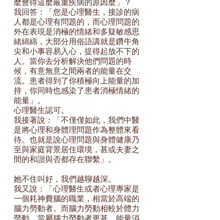
麼會得這麼嚴重疾病的原因麼」？
我回答：「您是心理醫生，接診的病
人都是心理有問題的，而心理問題的
外在表現是消極的情緒和多疑敏感思
緒綿綿，大部分用俗語講就是鑽牛角
尖和小事容易入心，提得起放不下的
人。當你去分析解決他們問題的時
候，有意無意之間兩者的能量在交
流。患者得到了你積極向上能量的加
持，你同時也感染了患者消極情緒的
能量」。
心理醫生認可。
我接著說：「不僅僅如此，我們中醫
是將心理和身體理問題作為整體來看
待。也就是說心理問題與身體健康乃
至與家庭背景居住環境，甚或夫妻之
間的和諧與否都存在聯繫」。
她不住叫好，我們越聊越深。
我又說：「心理醫生或者心理專家是
一個耗神費腦的職業，相當於高端的
腦力勞動者。而腦力勞動相較於體力
勞動，當屬腦力勞動者更甚，能量消