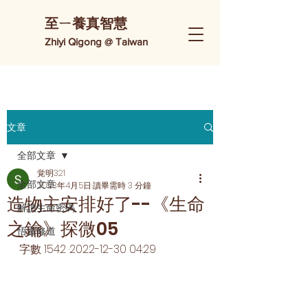
​至ㄧ養真智慧
Zhiyi Qigong @ Taiwan
文章
全部文章
覚明321
全部文章
2023年4月5日
讀畢需時 3 分鐘
造物主安排好了--《生命
解讀生命密碼
之鑰》探微05
悟道修道
字數 1542 ·2022-12-30 04:29