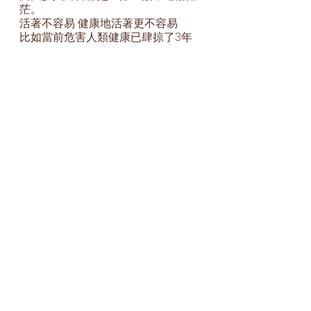
茫。
活著不容易 健康地活著更不容易
比如當前危害人類健康已肆掠了3年
仍在猖獗的新冠疫情，除了諸多中西
結合的諸多防範措施外，覺明以為華
夏至聖先師孔子的《大學》值得深鑽
細研，或可為大多數「陽」了的人們
提供一劑清心安神，除災卻病的良方
良藥。畢竟治病一途，心療為上。
所謂「上醫治未病，治神」乃精髓之
舉！
人能常清靜，天地悉皆歸！
至於覺明探索的諸多與生命存在有意
義的密碼，比如311、711、11、37、
217、316、24、68、67、87等等，一
個個生活中發生的鮮活故事。容待新
的一年裡慢慢道來……
2022年12月29日22點20分，覺明匆
寫於埃及礁石綠洲海灘度假村