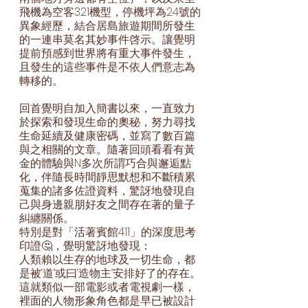
飛機為空客321機型，停機坪為24號的
異象經歷，結合居島旅遊期間所發生
的一連串莫名其妙事件啓示。讓覺明
提前預感到世界將有重大事件發生，
且發生的這些事件是不依人們意志為
轉移的。
回首覺明自加入簡書以來，一直致力
於探索和發現生命的奧秘，努力尋找
生命延續及健康密碼，並寫了數百篇
與之相關的文章。隨著回頭看看有黃
金的體驗與N多次所謂巧合與邂逅點
化，伴隨長時間靜思默想和不斷積累
蒐集的諸多佐證資料，驚訝地發現自
己與身邊親朋好友之間存在著的量子
糾纏關係。
特別是對「活著賓館411」的深度思考
印證🤔，覺明驚訝地發現：
人類賴以生存的地球及一切生命，都
是被‘道’或曰‘造物主’安排好了的存在。
這就類似一部電影或者電視劇一樣，
裡面的人物形象角色都是早已被設計