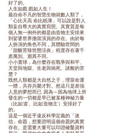
好了的。
人生如戲 戲如人生！
最自命不凡的智慧生物就數人類了，
「心比天高 命比紙薄」可以說是對人
類妄自尊大的真實寫照。其實質是每
個人無一例外的都是由造物主安排來
到娑婆世界擔當演員的存在。由於每
人扮演的角色不同，其體驗世間的
「甜酸苦辣世態涼炎」程度存在著千
差萬別、迥異不同。
小小寰球，為什麼存在戰爭與和平、
天堂與地獄、生老與病死、諸般的苦
楚？
既然人類都是大自然之子，理當命運
一體，共存共榮才對。然這只是差強
人意的夢想而已…因為～因為地球上所
發生的一切都是早已被某種神秘力量
（比如‘道’、比如‘造物主’）安排好了
的。
這是一個近乎違反科學定義的「迷
信」命題，想要證明這個命題的真實
存在。是需要大量可以印證確鑿資料