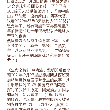
自從2022年1月21日簡書《生命之鑰》
04寫完未能公開發表後，至今已有
300餘天未曾動筆續篇了，「個中緣
由」只能用「沒有緣由」四字代替。
眼看2022年只剩3天就跨入2023癸卯
黑兔年了。縱有萬語千言亦難道盡3
年的疫情和近一年俄烏戰爭給地球人
帶來的傷害……
然從廣義與深層生命意義上講，人們
不禁要問：「戰爭、瘟疫、自然災
害，以及諸般不測風雲、旦夕禍福等
等……」其產生的深層源頭究竟是什麼
🤔？！
《生命之鑰》04簡述了覺明與道侶小
蘭2021年12月25聖誕節期間赴西班牙
加納利島旅遊度假時發生的故事，其
中順帶探討了529奧密克戎的問題。
探討了我們由原定「陽光酒店」因故
調配到「活著賓館411（4樓11號房）」
的經過。尤其是回程乘機時兩人被分
別安排坐在11號、37號坐位（其實這
兩個地方旁邊都有空位），以及乘坐