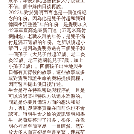
展示，即便如此也會很多人存疑甚至
不信。個中緣由日後再說。
2022年對於覺明而言也是一個值得紀
念的年份。因為他是兒子付超和我到
德國生活整整11年的年份，是覺明加入
42軍軍直高炮團新四連（37毫米高射
機關炮）老戰友群的年份，是兒子滿
付超滿37週歲的年份。之所以說起小
輩們，是因為覺明身邊有三個兒子和
一個孫子（大兒子付超37歲、老二炎
炎23歲、老三德國乾兒子7歲，加上
小孫子3歲）。四個孩子出生地與生
日都有其背後的故事，這些故事或多
或對覺明印證生命的奧秘提供資糧，
因而暫且提出供日後詳述。
生命是存在特殊密碼與程序的，且是
可以通過某些特殊方法追本遡源的。
問題是你要具備這方面的想法和能
力，否則即便事實擺在面前你也不會
認可。證明生命之鑰的資訊覺明和學
生一起蒐集整理了很多，很多。在覺
明心裡是至簡至易，一目瞭然。然對
於大多人而言卻是至難至繁，迷霧茫