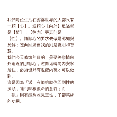
我們每位生活在娑婆世界的人都只有
一顆【心】。這顆心【向外】追逐就
是【情】；【往內】尋真則是
【性】。隨順心的要求去做是認知與
見解；逆向回歸自我的則是聰明和智
慧。
我們今天修煉的目的，是要將順情向
外追逐的那顆心，逆向返轉向內安寧
居住，必須也只有返觀內視才可以做
到。
這是因為「返」有能夠助你回到性的
源頭，達到歸根復命的意義；而
「觀」則有能夠照見空性，了卻萬緣
的功用。