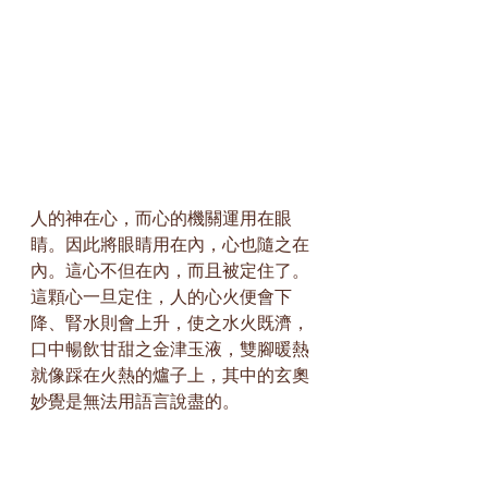
人的神在心，而心的機關運用在眼
睛。因此將眼睛用在內，心也隨之在
內。這心不但在內，而且被定住了。
這顆心一旦定住，人的心火便會下
降、腎水則會上升，使之水火既濟，
口中暢飲甘甜之金津玉液，雙腳暖熱
就像踩在火熱的爐子上，其中的玄奧
妙覺是無法用語言說盡的。