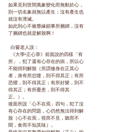
如果見到世間萬象變化而無動於心，
則一切名象就無以產生；沒有產生也
就沒有湮滅。
如此則心不被塵緣鎖事所捆綁，沒有
了捆綁也就是解脫啊！
  白鬢老人說：
  《大學•正心章》前面說的四樣「有
所」，犯了還有心存在的病，所以心
不能得到解脫（所謂修身在正其心
者，身有所忿嚏，則不得其正；有所
恐懼，則不得其正；有所好樂，則不
得其正；有所憂患，則不得其
正。）。
後面所說「心不在焉」四句，犯了沒
有心存在的問題，心仍然無法得到解
脫（心不在焉，視而不見，聽而不
聞，食而不知其味.）。