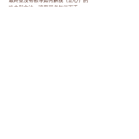
最終並沒有教導如何解脫（正心）的
功夫與方法，讓學習者無從下手。
這篇文章既教導瞭解脫（正心）的功
夫與方法，同時又言明正心解脫之功
效。真是條分縷析，字字珠璣。
若學道之人心誠且能遵循持恆踐行，
不但有望成為聖賢之人，而且還可以
成佛作祖。
覺明居士：
天生我就一心真，隨波逐流情識興；
順去心縛萬千結，逆向歸來智慧生；
返者遡源復命理，觀則照破了緣空；
人神在心機由目，收視內存要返聽；
心得自在熏習定，水火既濟換然新；
人之真心因何妄？皆因認假假作真；
迷則似有覺還無，放下我執祛眾因；
誠敬去偽消我慢，妄念紛紜返觀心；
回光返照當下寂，受用無窮妙難分；