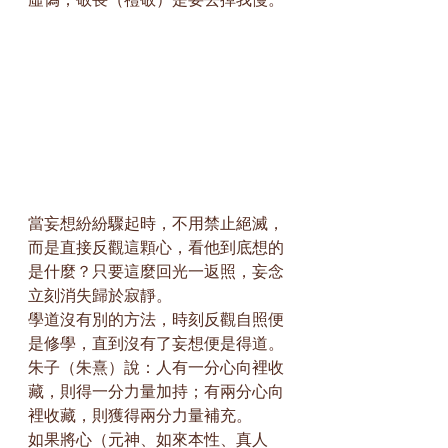
當妄想紛紛驟起時，不用禁止絕滅，
而是直接反觀這顆心，看他到底想的
是什麼？只要這麼回光一返照，妄念
立刻消失歸於寂靜。
學道沒有別的方法，時刻反觀自照便
是修學，直到沒有了妄想便是得道。
朱子（朱熹）說：人有一分心向裡收
藏，則得一分力量加持；有兩分心向
裡收藏，則獲得兩分力量補充。
如果將心（元神、如來本性、真人