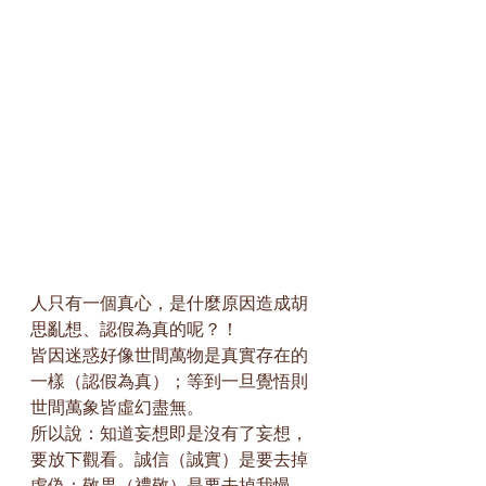
人只有一個真心，是什麼原因造成胡
思亂想、認假為真的呢？！
皆因迷惑好像世間萬物是真實存在的
一樣（認假為真）；等到一旦覺悟則
世間萬象皆虛幻盡無。
所以說：知道妄想即是沒有了妄想，
要放下觀看。誠信（誠實）是要去掉
虛偽；敬畏（禮敬）是要去掉我慢。