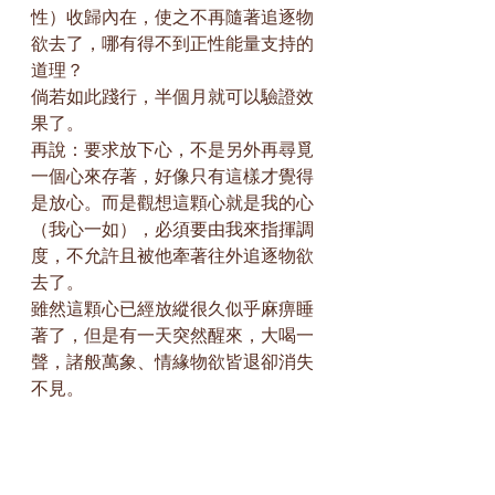
性）收歸內在，使之不再隨著追逐物
欲去了，哪有得不到正性能量支持的
道理？
倘若如此踐行，半個月就可以驗證效
果了。
再說：要求放下心，不是另外再尋覓
一個心來存著，好像只有這樣才覺得
是放心。而是觀想這顆心就是我的心
（我心一如），必須要由我來指揮調
度，不允許且被他牽著往外追逐物欲
去了。
雖然這顆心已經放縱很久似乎麻痹睡
著了，但是有一天突然醒來，大喝一
聲，諸般萬象、情緣物欲皆退卻消失
不見。