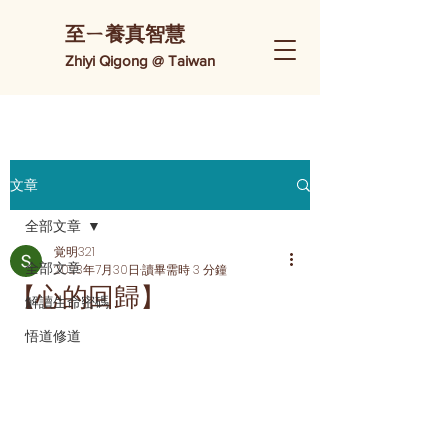
​至ㄧ養真智慧
Zhiyi Qigong @ Taiwan
文章
全部文章
覚明321
全部文章
2023年7月30日
讀畢需時 3 分鐘
【心的回歸】
解讀生命密碼
悟道修道